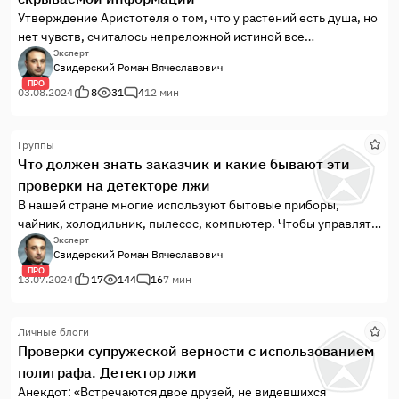
привлекающие специалиста к исследованию с
Утверждение Аристотеля о том, что у растений есть душа, но
использованием полиграфа часто не владеют достоверной
нет чувств, считалось непреложной истиной все
информацией о проводимых проверках и верят тому, что
средневековье вплоть до восемнадцатого века, когда Карл
Эксперт
скажут им знакомые или человек, называемый себя
Свидерский Роман Вячеславович
фон Линней, отец современной ботаники, объявил, что
полиграфологом. А некоторые верят шарлатанам,
ПРО
растения отличаются от людей и животных лишь своей
03.08.2024
8
31
4
12 мин
называющих себя авторитетными экспертами-
неподвижностью. Многие учёные разных...
психофизиологами. Давайте разберемся, что же такое
полиграф? Полиграф (в обиходе — детектор лжи) – это
Группы
многоканальный медико-биологический прибор,
Что должен знать заказчик и какие бывают эти
позволяющий посредством специальных датчиков контрол
проверки на детекторе лжи
В нашей стране многие используют бытовые приборы,
чайник, холодильник, пылесос, компьютер. Чтобы управлять
автомашиной – нужно получить права, обучившись и сдав
Эксперт
Свидерский Роман Вячеславович
экзамены. Полиграф – это техническое средство, которое
ПРО
вы можете купить свободно как любое устройство,
13.07.2024
17
144
16
7 мин
например телефон. Нынешними законами...
Личные блоги
Проверки супружеской верности с использованием
полиграфа. Детектор лжи
Анекдот: «Встречаются двое друзей, не видевшихся