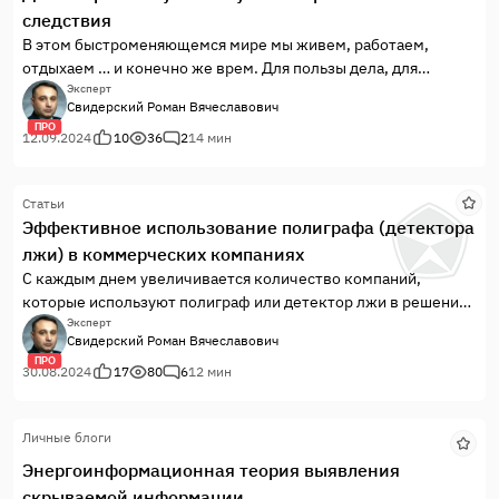
следствия
В этом быстроменяющемся мире мы живем, работаем,
отдыхаем … и конечно же врем. Для пользы дела, для
удовлетворения своих потребностей, желаний и мечтаний.
Эксперт
Свидерский Роман Вячеславович
Ложь является неотъемлемой частью человеческого бытия,
ПРО
проявляется в самых различных ситуациях. Ложь человека
12.09.2024
10
36
2
14 мин
может быть порождена эгоистичными м...
Статьи
Эффективное использование полиграфа (детектора
лжи) в коммерческих компаниях
С каждым днем увеличивается количество компаний,
которые используют полиграф или детектор лжи в решении
своих кадровых и служебных вопросов. Некоторые
Эксперт
Свидерский Роман Вячеславович
организации пытаются обучить собственных сотрудников,
ПРО
другие обращаются к помощи сторонних специалистов. Но, к
30.08.2024
17
80
6
12 мин
сожалению, очень часто качество таких проверок оставляет
желать лучшего, а уровень подготовки некоторых
Личные блоги
специалистов не соответствует заявленной ими
квалификации. Соискатели, которые приходят на проверку,
Энергоинформационная теория выявления
работающие сотрудники или заказчики-работодатели,
скрываемой информации