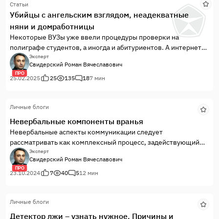
Статьи
критический барьер сознания. Действительно «холодно»
Убийцы с ангельским взглядом, неадекватные
(это уже одно бессознательное «да»), действительно пакет и
няни и домработницы
узор свитера красивые (второе «да»
Некоторые ВУЗы уже ввели процедуры проверки на
полиграфе студентов, а иногда и абитуриентов. А интернет
стал пестрить от поисковых запросов: как пройти полиграф,
Эксперт
Свидерский Роман Вячеславович
какие вопросы задают на полиграфе, как пройти проверку на
ПРО
полиграфе.Телевизионные экраны захлестнули
25.02.2025
25
135
18
7 мин
подростковые жестокости. Там изнасило...
Личные блоги
Невербальные компоненты вранья
Невербальные аспекты коммуникации следует
рассматривать как комплексный процесс, задействующий
все пространство, жесты, интонации, движения телом, в
Эксперт
Свидерский Роман Вячеславович
отличие от вербального, привычного нам словесного
ПРО
способа общения при проверках на полиграфе (от лат.
23.10.2024
7
40
5
12 мин
verbalis устный, словесный). При выявлении призна...
Личные блоги
Детектор лжи – узнать нужное. Причины и