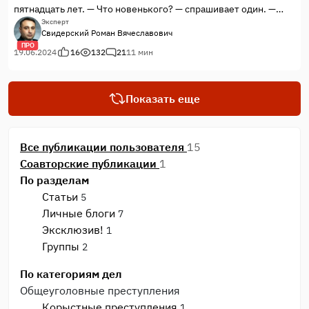
пятнадцать лет. — Что новенького? — спрашивает один. —
Мне изменяет жена… — Ты не понял. Я спросил: что
Эксперт
Свидерский Роман Вячеславович
новенького?» Посмотрев международную статистику, мы
ПРО
увидим, что изменяют друг другу 90% супругов. Можно
19.06.2024
16
132
21
11 мин
подумать, что измена является естественным ...
Показать еще
Все публикации пользователя
15
Соавторские публикации
1
По разделам
Статьи
5
Личные блоги
7
Эксклюзив!
1
Группы
2
По категориям дел
Общеуголовные преступления
Корыстные преступления
1