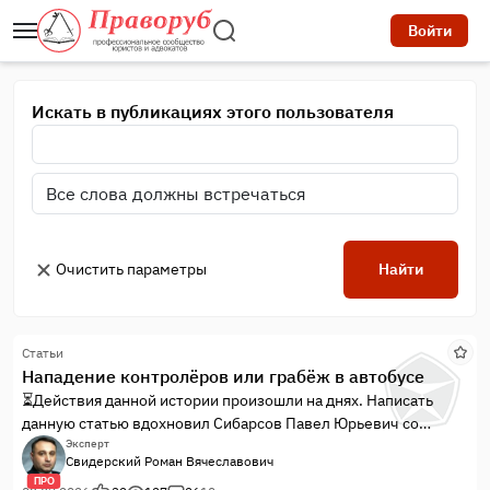
Войти
Искать в публикациях этого пользователя
Очистить параметры
Найти
Статьи
Нападение контролёров или грабёж в автобусе
⏳Действия данной истории произошли на днях. Написать
данную статью вдохновил Сибарсов Павел Юрьевич со
статьёй: «Самооборона по-русски. Как не сесть за попытку
Эксперт
Свидерский Роман Вячеславович
защитить себя». Сразу поясню, что я эксперт полиграфолог, а
ПРО